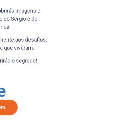
obrirás imagens e
o do Sérgio e do
rida.
mente aos desafios,
ia que viveram.
irás o segredo!
ora