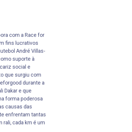
bora com a Race for
 fins lucrativos
utebol André Villas-
como suporte à
ariz social e
o que surgiu com
eforgood durante a
li Dakar e que
ma forma poderosa
as causas das
nte enfrentam tantas
m rali, cada km é um